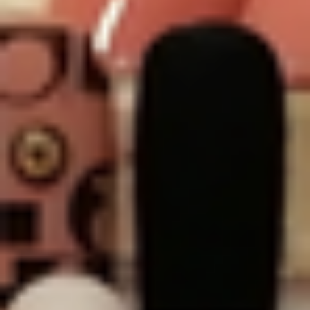
Kreativ Nail Art
Wraps/Zucker & co
Nail Art Verschieden & Motto
Fullcover
Keratin - Maniküre