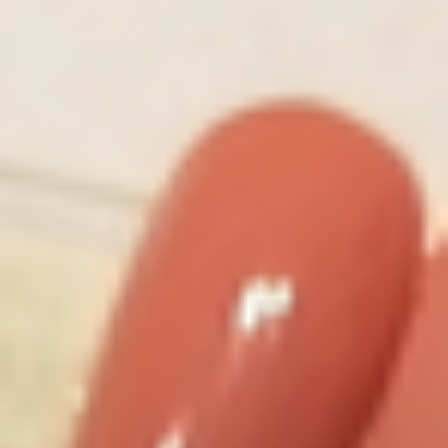
Nail Design Galerie 2
Ausbildung/Zertifikat
Vorher / Nachher
Weihnachten / Silvester
Naturnagelverstärkung & Babyboomer
Studio Nail Art