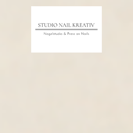
Startseite
Das Studio
Hygiene
Preis
Nail Design Galerie 1