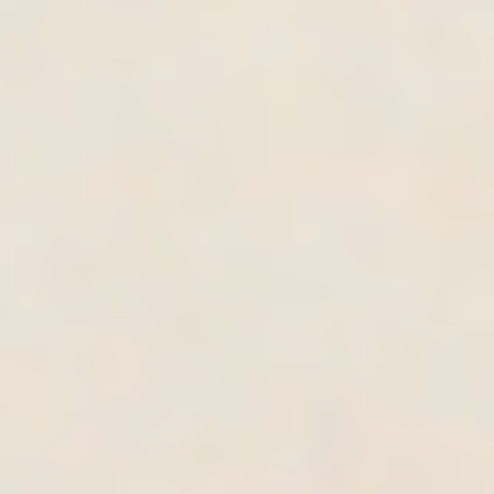
Nail Design Galerie 2
Ausbildung/Zertifikat
Vorher / Nachher
Weihnachten / Silvester
Naturnagelverstärkung & Babyboomer
Studio Nail Art