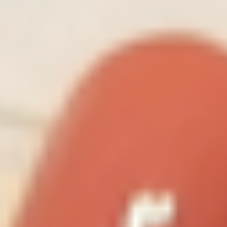
Kreativ Nail Art
Wraps/Zucker & co
Nail Art Verschieden & Motto
Fullcover
Keratin - Maniküre