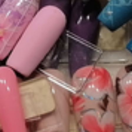
Kreativ Nail Art
Wraps/Zucker & co
Nail Art Verschieden & Motto
Fullcover
Keratin - Maniküre