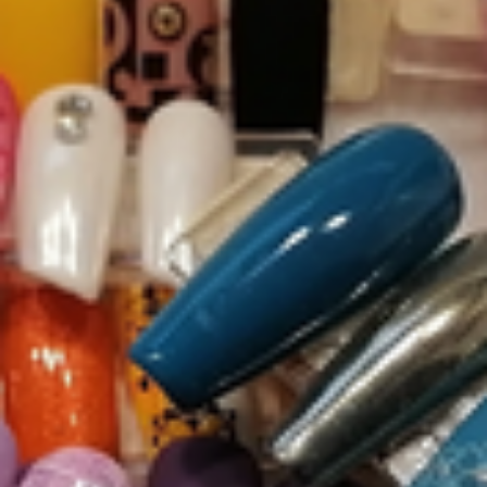
Nail Design Galerie 2
Ausbildung/Zertifikat
Vorher / Nachher
Weihnachten / Silvester
Naturnagelverstärkung & Babyboomer
Studio Nail Art